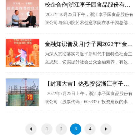
校企合作|浙江李子园食品股份有限公司与金华职业技术学院校企合作签约仪式圆满完成
紧......
2022年10月25日下午，浙江李子园食品股份有
限公司与金职院艺术创意学院在李子园总部大
楼举办了隆重的校企合作签约仪式。 出席本次
签约仪式......
金融知识普及月|李子园2022年“金融知识普及月”活动全面开启
为深入贯彻落实习近平新时代中国特色社会主
义思想，切实提升社会公众金融素养，有效防
范化解金融风险，营造清朗金融网络环境，人
行杭州中心支行、浙江银保监局、浙江证监
【封顶大吉】热烈祝贺浙江李子园食品股份有限公司科创大楼封顶仪式圆满完成
局......
2022年7月25日上午，浙江李子园食品股份有
限公司（股票代码：605337）投资建设的李子
园科创大楼项目举行了隆重的封顶上梁仪
式。 出......
1
2
3
4