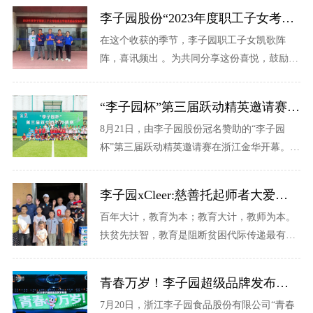
李子园股份“2023年度职工子女考取重点学校奖学金发放仪式”圆满完成
在这个收获的季节，李子园职工子女凯歌阵
阵，喜讯频出 。为共同分享这份喜悦，鼓励公
司职工子女勤奋学习，努力成才。近日，浙江
李子园食品股份有限公司及李子园......
“李子园杯”第三届跃动精英邀请赛完美落幕
8月21日，由李子园股份冠名赞助的“李子园
杯”第三届跃动精英邀请赛在浙江金华开幕。本
次比赛由金华市体育总会主办，金华市跃动体
育、金华市复兴公园球场承办。邀请赛为......
李子园xCleer:慈善托起师者大爱，用爱与责任助推乡村振兴
百年大计，教育为本；教育大计，教师为本。
扶贫先扶智，教育是阻断贫困代际传递最有效
的手段。乡村教师则是发展更加公平更有质量
乡村教育的基础支撑，是推进乡村振兴的重
青春万岁！李子园超级品牌发布会圆满成功
要......
7月20日，浙江李子园食品股份有限公司“青春