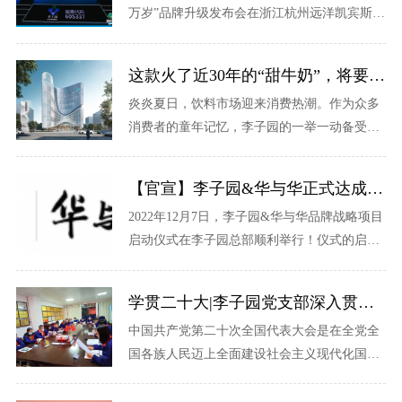
万岁”品牌升级发布会在浙江杭州远洋凯宾斯基
酒店盛大举行！“李子园”品牌创始人、李子园
董事长李国平、李子园总经理朱文秀......
这款火了近30年的“甜牛奶”，将要品牌升级了？！
炎炎夏日，饮料市场迎来消费热潮。作为众多
消费者的童年记忆，李子园的一举一动备受消
费者关注。如今，这款火了近30年的老牌国货
即将迎来品牌升级。 据了解，......
【官宣】李子园&华与华正式达成品牌战略合作！
2022年12月7日，李子园&华与华品牌战略项目
启动仪式在李子园总部顺利举行！仪式的启动
正式宣告浙江李子园与上海华与华达成品牌战
略合作。浙江李子园总经理......
学贯二十大|李子园党支部深入贯彻学习党的二十大精神
中国共产党第二十次全国代表大会是在全党全
国各族人民迈上全面建设社会主义现代化国家
新征程、向第二个百年奋斗目标进军的关键时
刻召开的一次十分重要的大会。李子园时刻