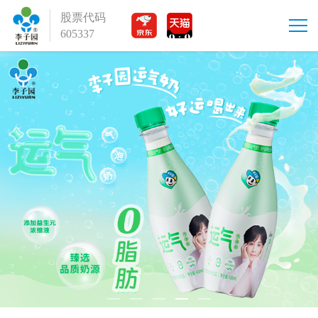
股票代码
605337