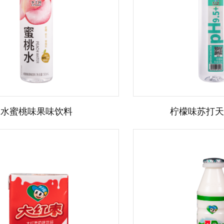
水蜜桃味果味饮料
柠檬味苏打天