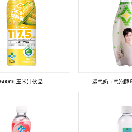
500mL玉米汁饮品
运气奶（气泡酵