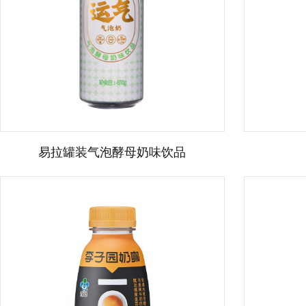
易拉罐装气泡酵母奶味饮品